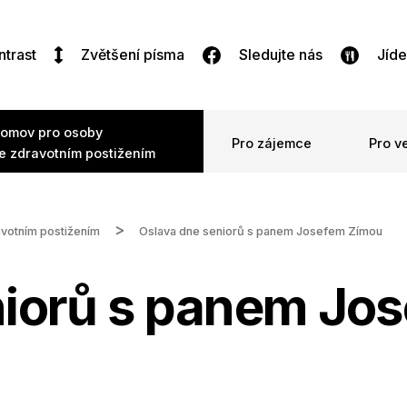
ntrast
Zvětšení písma
Sledujte nás
Jíde
omov pro osoby
Pro zájemce
Pro v
e zdravotním postižením
avotním postižením
Oslava dne seniorů s panem Josefem Zímou
niorů s panem Jo