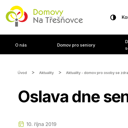
Ko
D
O nás
Domov pro seniory
s
Úvod
Aktuality
Aktuality - domov pro osoby se zdr
Oslava dne se
10. října 2019