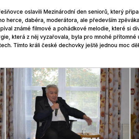
šňovce oslavili Mezinárodní den seniorů, který připad
ého herce, dabéra, moderátora, ale především zpěvák
zpíval známé filmové a pohádkové melodie, které si di
ie, která z něj vyzařovala, byla pro mnohé přítomné ur
rtech. Tímto králi české dechovky ještě jednou moc d