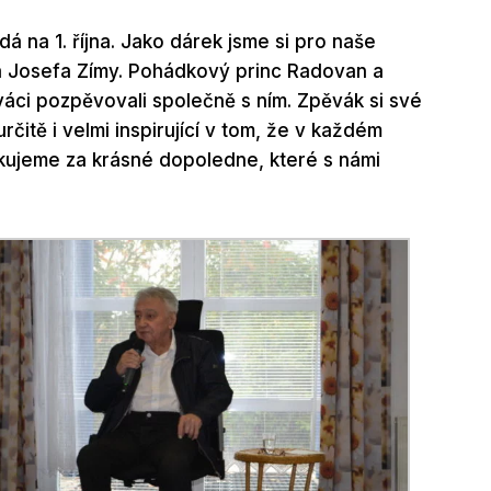
á na 1. října. Jako dárek jsme si pro naše
a Josefa Zímy. Pohádkový princ Radovan a
váci pozpěvovali společně s ním. Zpěvák si své
čitě i velmi inspirující v tom, že v každém
ěkujeme za krásné dopoledne, které s námi