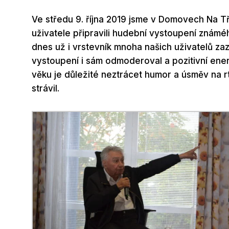
Ve středu 9. října 2019 jsme v Domovech Na Tře
uživatele připravili hudební vystoupení znám
dnes už i vrstevník mnoha našich uživatelů za
vystoupení i sám odmoderoval a pozitivní energ
věku je důležité neztrácet humor a úsměv na 
strávil.