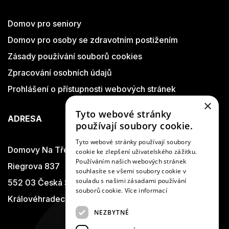
Domov pro seniory
Domov pro osoby se zdravotním postižením
Zásady používání souborů cookies
Zpracování osobních údajů
Prohlášení o přístupnosti webových stránek
×
Tyto webové stránky
ADRESA
používají soubory cookie.
Tyto webové stránky používají soubory
Domovy Na Třešňovce
cookie ke zlepšení uživatelského zážitku.
Používáním našich webových stránek
Riegrova 837
souhlasíte se všemi soubory cookie v
souladu s našimi zásadami používání
552 03 Česká Skalice
souborů cookie.
Více informací
Královéhradecký kraj
NEZBYTNÉ