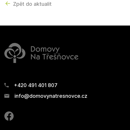
Zpět do aktualit
+420 491 401 807
info@domovynatresnovce.cz