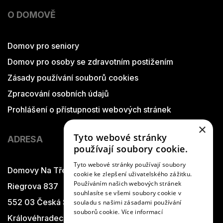
O DOMOVĚ
Domov pro seniory
Domov pro osoby se zdravotním postižením
Zásady používání souborů cookies
Zpracování osobních údajů
Prohlášení o přístupnosti webových stránek
×
Tyto webové stránky
ADRESA
používají soubory cookie.
Tyto webové stránky používají soubory
Domovy Na Třešňovce
cookie ke zlepšení uživatelského zážitku.
Používáním našich webových stránek
Riegrova 837
souhlasíte se všemi soubory cookie v
552 03 Česká Skalice
souladu s našimi zásadami používání
souborů cookie.
Více informací
Královéhradecký kraj