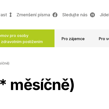
rast
Zmenšení písma
Sledujte nás
Jíde
mov pro osoby
Pro zájemce
Pro v
 zdravotním postižením
síčně)
1* měsíčně)