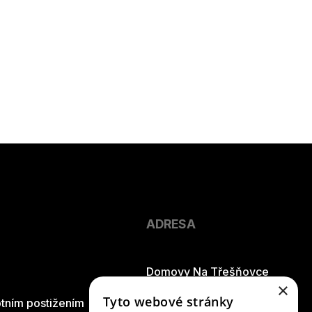
ADRESA
Domovy Na Třešňovce
×
Tyto webové stránky
tním postižením
Riegrova 837