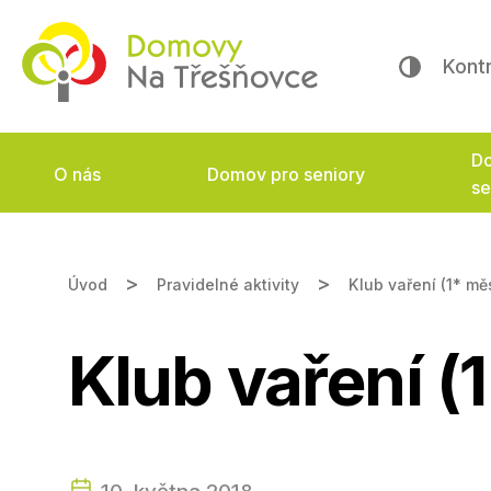
Kont
Do
O nás
Domov pro seniory
se
Úvod
Pravidelné aktivity
Klub vaření (1* mě
Klub vaření (