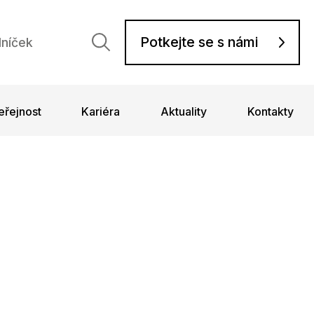
Potkejte se s námi
lníček
eřejnost
Kariéra
Aktuality
Kontakty