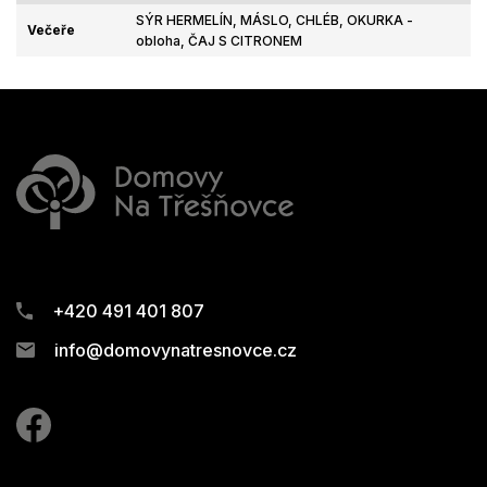
SÝR HERMELÍN, MÁSLO, CHLÉB, OKURKA -
Večeře
obloha, ČAJ S CITRONEM
+420 491 401 807
info@domovynatresnovce.cz