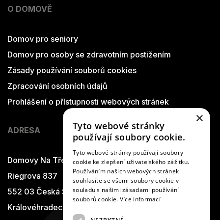
O DOMOVĚ
Domov pro seniory
Domov pro osoby se zdravotním postižením
Zásady používání souborů cookies
Zpracování osobních údajů
Prohlášení o přístupnosti webových stránek
×
Tyto webové stránky
ADRESA
používají soubory cookie.
Tyto webové stránky používají soubory
Domovy Na Třešňovce
cookie ke zlepšení uživatelského zážitku.
Používáním našich webových stránek
Riegrova 837
souhlasíte se všemi soubory cookie v
souladu s našimi zásadami používání
552 03 Česká Skalice
souborů cookie.
Více informací
Královéhradecký kraj