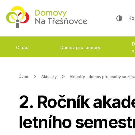
Ko
D
O nás
Domov pro seniory
s
Úvod
Aktuality
Aktuality - domov pro osoby se zdr
2. Ročník akad
letního semest