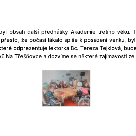
yl obsah další přednášky Akademie třetího věku. T
 přesto, že počasí lákalo spíše k posezení venku, byl
 které odprezentuje lektorka Bc. Tereza Tejklová, bude
ů Na Třešňovce a dozvíme se některé zajímavosti ze 