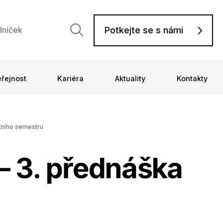
Potkejte se s námi
lníček
eřejnost
Kariéra
Aktuality
Kontakty
etního semestru
 – 3. přednáška