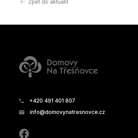
Zpět do aktualit
+420 491 401 807
info@domovynatresnovce.cz