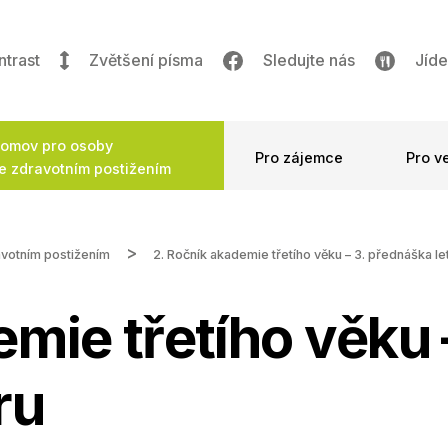
ntrast
Zvětšení písma
Sledujte nás
Jíde
omov pro osoby
Pro zájemce
Pro v
e zdravotním postižením
avotním postižením
2. Ročník akademie třetího věku – 3. přednáška l
emie třetího věku
ru