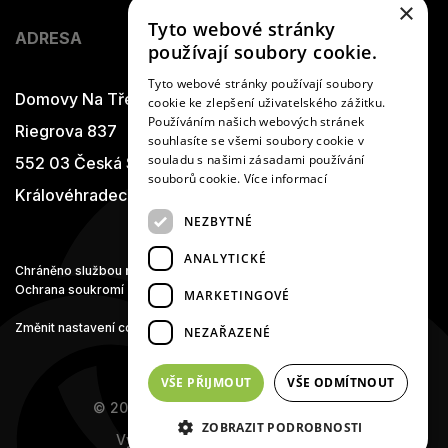
×
Tyto webové stránky
ADRESA
používají soubory cookie.
Tyto webové stránky používají soubory
Domovy Na Třešňovce
cookie ke zlepšení uživatelského zážitku.
Používáním našich webových stránek
Riegrova 837
souhlasíte se všemi soubory cookie v
souladu s našimi zásadami používání
552 03 Česká Skalice
souborů cookie.
Více informací
Královéhradecký kraj
NEZBYTNÉ
ANALYTICKÉ
Chráněno službou
reCAPTCHA
Ochrana soukromí
-
Smluvní podmínky
MARKETINGOVÉ
Změnit nastavení cookies
NEZAŘAZENÉ
VŠE PŘIJMOUT
VŠE ODMÍTNOUT
© 2014 - 2026 Domovy na Třešňovce
ZOBRAZIT PODROBNOSTI
Vytvořeno s
♥
v
MEDIA ENERGY