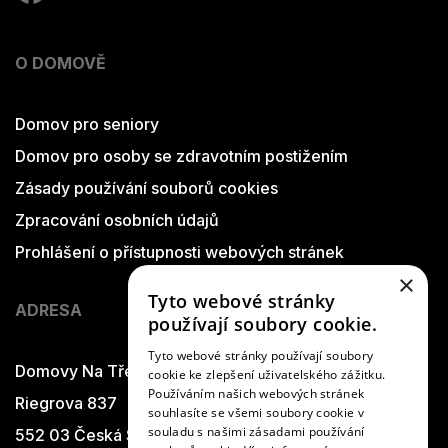
O DOMOVĚ
Domov pro seniory
Domov pro osoby se zdravotním postižením
Zásady používání souborů cookies
Zpracování osobních údajů
Prohlášení o přístupnosti webových stránek
×
Tyto webové stránky
ADRESA
používají soubory cookie.
Tyto webové stránky používají soubory
Domovy Na Třešňovce
cookie ke zlepšení uživatelského zážitku.
Používáním našich webových stránek
Riegrova 837
souhlasíte se všemi soubory cookie v
souladu s našimi zásadami používání
552 03 Česká Skalice