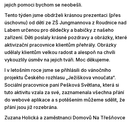
jejich pomoci bychom se neobešli.
Tento týden jsme obdrželi krásnou prezentaci (přes
úschovnu) od dětí ze ZŠ Jungmannova z Roudnice nad
Labem určenou pro dědečky a babičky z našeho
zařízení. Děti poslaly krásné pozdravy a obrázky, které
aktivizační pracovnice klientům přehrály. Obrázky
udělaly klientům velkou radost a alespoň na chvíli
vykouzlily úsměv na jejich tváři. Moc děkujeme.
I v letošním roce jsme se přihlásili do vánočního
projektu Českého rozhlasu „Ježíškova vnoučata“.
Sociální pracovnice paní Pešková Světlana, která si
tuto aktivitu vzala za své, zaznamenala všechna přání
do webové aplikace a s potěšením můžeme sdělit, že
přání jsou již rozebrána.
Zuzana Holická a zaměstnanci Domovů Na Třešňovce