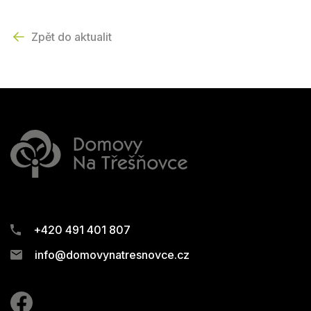
Zpět do aktualit
+420 491 401 807
info@domovynatresnovce.cz