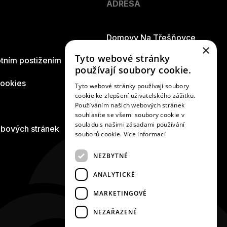
ADRESA
Domovy Na Třešňovce
×
Tyto webové stránky
tním postižením
Riegrova 837
používají soubory cookie.
cookies
552 03 Česká Skalice
Tyto webové stránky používají soubory
cookie ke zlepšení uživatelského zážitku.
Používáním našich webových stránek
Královéhradecký kraj
souhlasíte se všemi soubory cookie v
souladu s našimi zásadami používání
ebových stránek
souborů cookie.
Více informací
NEZBYTNÉ
ANALYTICKÉ
MARKETINGOVÉ
NEZAŘAZENÉ