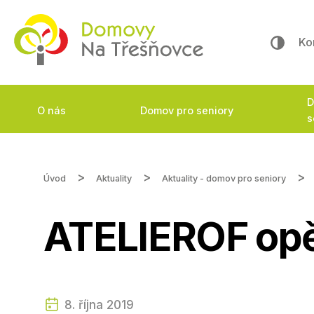
Ko
D
O nás
Domov pro seniory
s
Úvod
Aktuality
Aktuality - domov pro seniory
ATELIEROF opě
8. října 2019