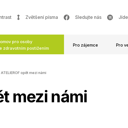
ntrast
Zvětšení písma
Sledujte nás
Jíde
omov pro osoby
Pro zájemce
Pro v
e zdravotním postižením
ATELIEROF opět mezi námi
t mezi námi