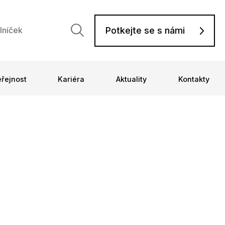
Potkejte se s námi
lníček
eřejnost
Kariéra
Aktuality
Kontakty