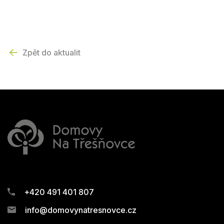
Zpět do aktualit
+420 491 401 807
info@domovynatresnovce.cz