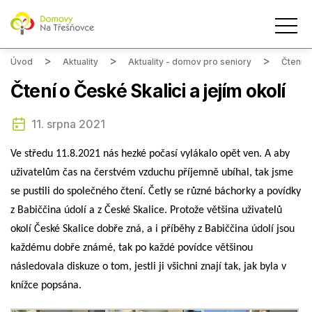
Úvod
Aktuality
Aktuality - domov pro seniory
Čtení o
Čtení o České Skalici a jejím okolí
11. srpna 2021
Ve středu 11.8.2021 nás hezké počasí vylákalo opět ven. A aby
uživatelům čas na čerstvém vzduchu příjemně ubíhal, tak jsme
se pustili do společného čtení. Četly se různé báchorky a povídky
z Babiččina údolí a z České Skalice. Protože většina uživatelů
okolí České Skalice dobře zná, a i příběhy z Babiččina údolí jsou
každému dobře známé, tak po každé povídce většinou
následovala diskuze o tom, jestli ji všichni znají tak, jak byla v
knížce popsána.