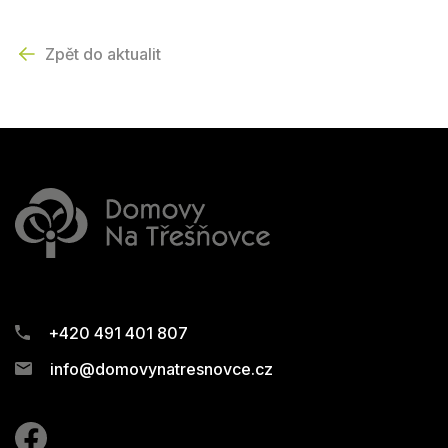
Zpět do aktualit
+420 491 401 807
info@domovynatresnovce.cz