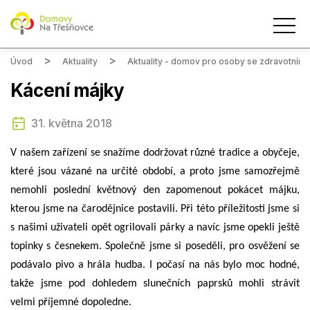
Úvod
Aktuality
Aktuality - domov pro osoby se zdravotním
Kácení májky
31. května 2018
V našem zařízení se snažíme dodržovat různé tradice a obyčeje,
které jsou vázané na určité období, a proto jsme samozřejmě
nemohli poslední květnový den zapomenout pokácet májku,
kterou jsme na čarodějnice postavili. Při této příležitosti jsme si
s našimi uživateli opět ogrilovali párky a navíc jsme opekli ještě
topinky s česnekem. Společně jsme si poseděli, pro osvěžení se
podávalo pivo a hrála hudba. I počasí na nás bylo moc hodné,
takže jsme pod dohledem slunečních paprsků mohli strávit
velmi příjemné dopoledne.