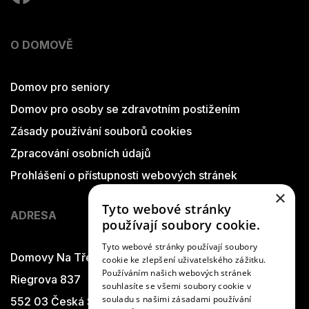
O DOMOVĚ
Domov pro seniory
Domov pro osoby se zdravotním postižením
Zásady používání souborů cookies
Zpracování osobních údajů
Prohlášení o přístupnosti webových stránek
×
Tyto webové stránky
ADRESA
používají soubory cookie.
Tyto webové stránky používají soubory
Domovy Na Třešňovce
cookie ke zlepšení uživatelského zážitku.
Používáním našich webových stránek
Riegrova 837
souhlasíte se všemi soubory cookie v
souladu s našimi zásadami používání
552 03 Česká Skalice