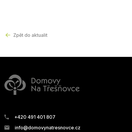
Zpět do aktualit
+420 491 401 807
info@domovynatresnovce.cz