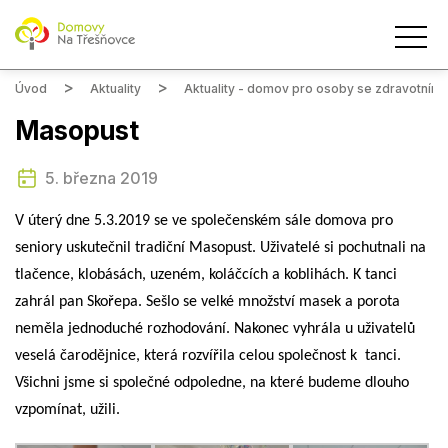
Úvod
Aktuality
Aktuality - domov pro osoby se zdravotním
Masopust
5. března 2019
V úterý dne 5.3.2019 se ve společenském sále domova pro
seniory uskutečnil tradiční Masopust. Uživatelé si pochutnali na
tlačence, klobásách, uzeném, koláčcích a koblihách. K tanci
zahrál pan Skořepa. Sešlo se velké množství masek a porota
neměla jednoduché rozhodování. Nakonec vyhrála u uživatelů
veselá čarodějnice, která rozvířila celou společnost k tanci.
Všichni jsme si společné odpoledne, na které budeme dlouho
vzpomínat, užili.