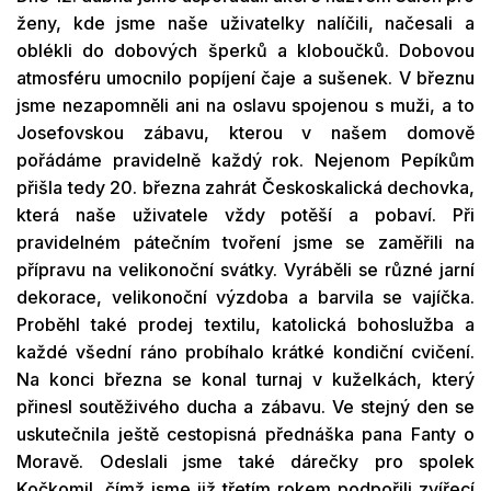
ženy, kde jsme naše uživatelky nalíčili, načesali a
oblékli do dobových šperků a kloboučků. Dobovou
atmosféru umocnilo popíjení čaje a sušenek. V březnu
jsme nezapomněli ani na oslavu spojenou s muži, a to
Josefovskou zábavu, kterou v našem domově
pořádáme pravidelně každý rok. Nejenom Pepíkům
přišla tedy 20. března zahrát Českoskalická dechovka,
která naše uživatele vždy potěší a pobaví. Při
pravidelném pátečním tvoření jsme se zaměřili na
přípravu na velikonoční svátky. Vyráběli se různé jarní
dekorace, velikonoční výzdoba a barvila se vajíčka.
Proběhl také prodej textilu, katolická bohoslužba a
každé všední ráno probíhalo krátké kondiční cvičení.
Na konci března se konal turnaj v kuželkách, který
přinesl soutěživého ducha a zábavu. Ve stejný den se
uskutečnila ještě cestopisná přednáška pana Fanty o
Moravě. Odeslali jsme také dárečky pro spolek
Kočkomil, čímž jsme již třetím rokem podpořili zvířecí