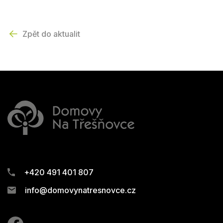
Zpět do aktualit
+420 491 401 807
info@domovynatresnovce.cz