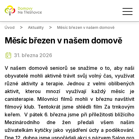
Úvod
Aktuality
Měsíc březen v našem domově
Měsíc březen v našem domově
31. března 2026
V našem domově seniorů se snažíme o to, aby naši
obyvatelé mohli aktivně trávit svůj volný čas, využívat
různé aktivity a terapie. Jednou z velmi oblíbených
aktivit, kterou mnozí využívají každý měsíc je
canisterapie. Milovníci filmů mohli v březnu navštívit
filmový klub. Tentokrát jsme shlédli film Za trnkovým
keřem. V pátek 6. března jsme při příležitosti blížícího
Mezinárodního dne žen předali všem našim
uživatelkám kytičky jako vyjádření úcty a poděkování.
Dne 12. dubna jsme uspořádali akci s názvem Salon pro