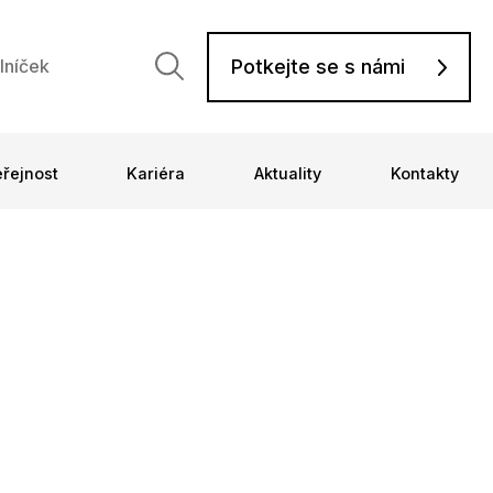
Potkejte se s námi
lníček
eřejnost
Kariéra
Aktuality
Kontakty