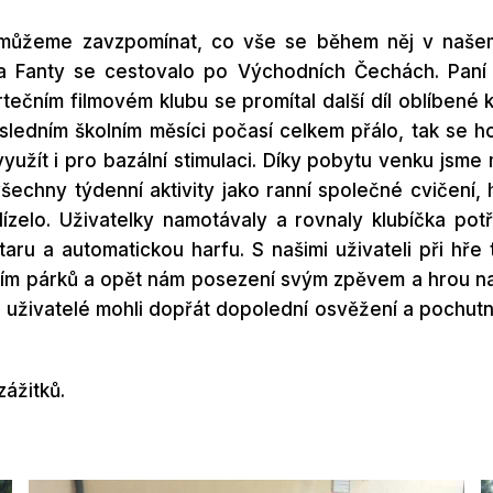
 můžeme zavzpomínat, co vše se během něj v našem
 Fanty se cestovalo po Východních Čechách. Paní 
vrtečním filmovém klubu se promítal další díl oblíbe
ledním školním měsíci počasí celkem přálo, tak se ho
yužít i pro bazální stimulaci. Díky pobytu venku jsm
echny týdenní aktivity jako ranní společné cvičení, hr
lízelo. Uživatelky namotávaly a rovnaly klubíčka po
aru a automatickou harfu. S našimi uživateli při hře t
áním párků a opět nám posezení svým zpěvem a hrou na k
i uživatelé mohli dopřát dopolední osvěžení a pochutna
ážitků.