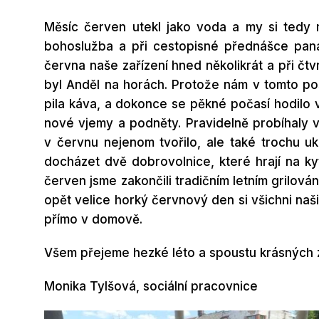
Měsíc červen utekl jako voda a my si tedy
bohoslužba a při cestopisné přednášce pana
června naše zařízení hned několikrát a při čt
byl Anděl na horách. Protože nám v tomto pos
pila káva, a dokonce se pěkné počasí hodilo v
nové vjemy a podněty. Pravidelně probíhaly vš
v červnu nejenom tvořilo, ale také trochu uk
docházet dvě dobrovolnice, které hrají na kyt
červen jsme zakončili tradičním letním grilov
opět velice horký červnový den si všichni naš
přímo v domově.
Všem přejeme hezké léto a spoustu krásných z
Monika Tylšová, sociální pracovnice