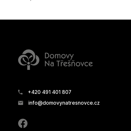
+420 491 401 807
info@domovynatresnovce.cz