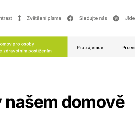
ntrast
Zvětšení písma
Sledujte nás
Jíde
omov pro osoby
Pro zájemce
Pro v
e zdravotním postižením
v našem domově