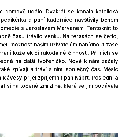
 domově událo. Dvakrát se konala katolická
pedikérka a paní kadeřnice navštívily během
né komedie s Jaroslavem Marvanem. Tentokrát to
dně času trávilo venku. Na terasách se četlo,
e měli možnost našim uživatelům nabídnout zase
aní kuželek či rukodělné činnosti. Při nich se
třebná na další tvořeníčko. Nově k nám začaly
aké zpívají a tráví s nimi společný čas. Měsíc
lávesy přijel zpříjemnit pan Kábrt. Poslední a
t si na točené zmrzlině, která se jim podávala