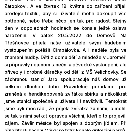
Zátopkovi. A ve čtvrtek 19. května do zařízení přijeli
prodejci textilu, aby si uživatelé mohli dokoupit vše
potřebné, nebo třeba něco jen tak pro radost. Stejný
den v odpoledních hodinách se konala ještě oslava
narozenin. V pátek 20.5.2022 do Domovů Na
Třešňovce přijela naše uživatele svým hudebním
vystoupením potěšit Cimbálovka. A i neděle byla ve
znamení hudby. Děti z domu dětí a mládeže v Jaroměři
si připravily nejenom taneční a pěvecké vystoupení, ale
přivezly i drobné dárečky od dětí z MŠ Velichovky. Se
záchranou stanicí Jaro spolupracuje náš domov už
celkem dlouhou dobu. Pravidelně pořádáme pro
zraněná a hendikepovaná zvířátka sbírku a několikrát
jsme stanici společně s uživateli i navštívili. Tentokrát
jsme byli moc rádi, že přijela zvířátka za námi, a mohli
se tak s nimi setkat opravdu všichni, kteří o to projevili
zájem. Závěr měsíce byl spojen s dobrým jídlem. Při
příležitosti kácení Májky se totiž konalo grilování párků,