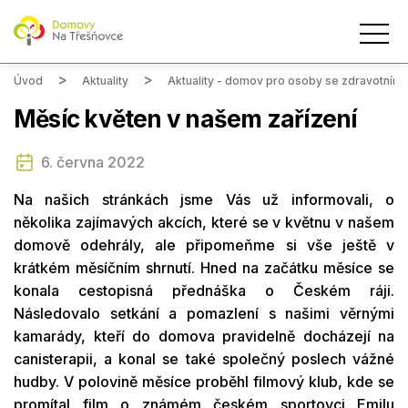
Úvod
Aktuality
Aktuality - domov pro osoby se zdravotním
Měsíc květen v našem zařízení
6. června 2022
Na našich stránkách jsme Vás už informovali, o
několika zajímavých akcích, které se v květnu v našem
domově odehrály, ale připomeňme si vše ještě v
krátkém měsíčním shrnutí. Hned na začátku měsíce se
konala cestopisná přednáška o Českém ráji.
Následovalo setkání a pomazlení s našimi věrnými
kamarády, kteří do domova pravidelně docházejí na
canisterapii, a konal se také společný poslech vážné
hudby. V polovině měsíce proběhl filmový klub, kde se
promítal film o známém českém sportovci Emilu