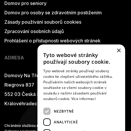
Domov pro seniory
Domov pro osoby se zdravotním postižením
Zásady používání souborů cookies
Zpracování osobních údajů
Prohlášení o přístupnosti webových stránek
×
Tyto webové stránky
ADRESA
používají soubory cookie.
Tyto webové stránky používají soubory
Domovy Na Třešňovce
cookie ke zlepšení uživatelského zážitku.
Používáním našich webových stránek
Riegrova 837
souhlasíte se všemi soubory cookie v
souladu s našimi zásadami používání
552 03 Česká Skalice
souborů cookie.
Více informací
Královéhradecký kraj
NEZBYTNÉ
ANALYTICKÉ
Chráněno službou
reCAPTCHA