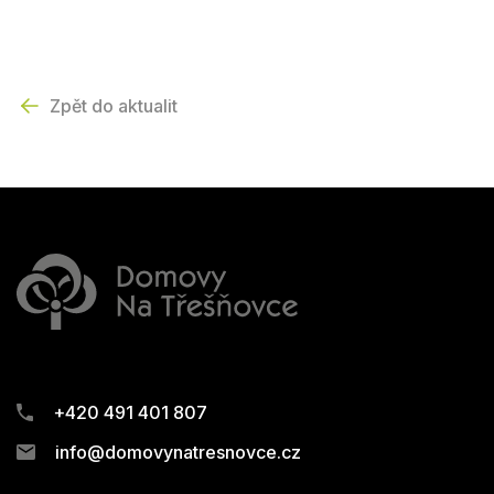
Zpět do aktualit
+420 491 401 807
info@domovynatresnovce.cz