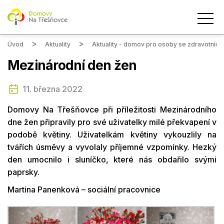
Úvod
Aktuality
Aktuality - domov pro osoby se zdravotním
Mezinárodní den žen
11. března 2022
Domovy Na Třešňovce při příležitosti Mezinárodního
dne žen připravily pro své uživatelky milé překvapení v
podobě květiny. Uživatelkám květiny vykouzlily na
tvářích úsměvy a vyvolaly příjemné vzpomínky. Hezký
den umocnilo i sluníčko, které nás obdařilo svými
paprsky.
Martina Panenková – sociální pracovnice