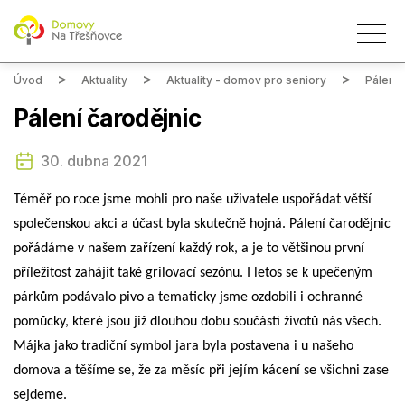
Úvod
Aktuality
Aktuality - domov pro seniory
Pálení 
Pálení čarodějnic
30. dubna 2021
Téměř po roce jsme mohli pro naše uživatele uspořádat větší
společenskou akci a účast byla skutečně hojná. Pálení čarodějnic
pořádáme v našem zařízení každý rok, a je to většinou první
příležitost zahájit také grilovací sezónu. I letos se k upečeným
párkům podávalo pivo a tematicky jsme ozdobili i ochranné
pomůcky, které jsou již dlouhou dobu součástí životů nás všech.
Májka jako tradiční symbol jara byla postavena i u našeho
domova a těšíme se, že za měsíc při jejím kácení se všichni zase
sejdeme.