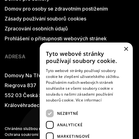
Domov pro osoby se zdravotním postižením
Zásady používání souborů cookies
Zpracování osobních údajů
Prohlášení o přístupnosti webových stránek
×
Tyto webové stránky
ADRESA
používají soubory cookie.
Tyto webové stránky používají soubory
Domovy Na Třešňovce
cookie ke zlepšení uživatelského zážitku.
Používáním našich webových stránek
Riegrova 837
souhlasíte se všemi soubory cookie v
souladu s našimi zásadami používání
552 03 Česká Skalice
souborů cookie.
Více informací
Královéhradecký kraj
NEZBYTNÉ
ANALYTICKÉ
Chráněno službou
reCAPTCHA
Ochrana soukromí
-
Smluvní podmínky
MARKETINGOVÉ