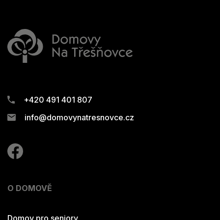
+420 491 401 807
info@domovynatresnovce.cz
O DOMOVĚ
Domov pro seniory