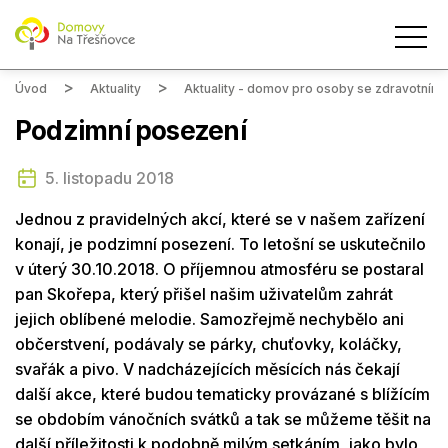
Úvod
Aktuality
Aktuality - domov pro osoby se zdravotním
Podzimní posezení
5. listopadu 2018
Jednou z pravidelných akcí, které se v našem zařízení
konají, je podzimní posezení. To letošní se uskutečnilo
v úterý 30.10.2018. O příjemnou atmosféru se postaral
pan Skořepa, který přišel našim uživatelům zahrát
jejich oblíbené melodie. Samozřejmě nechybělo ani
občerstvení, podávaly se párky, chuťovky, koláčky,
svařák a pivo. V nadcházejících měsících nás čekají
další akce, které budou tematicky provázané s blížícím
se obdobím vánočních svátků a tak se můžeme těšit na
další příležitosti k podobně milým setkáním, jako bylo