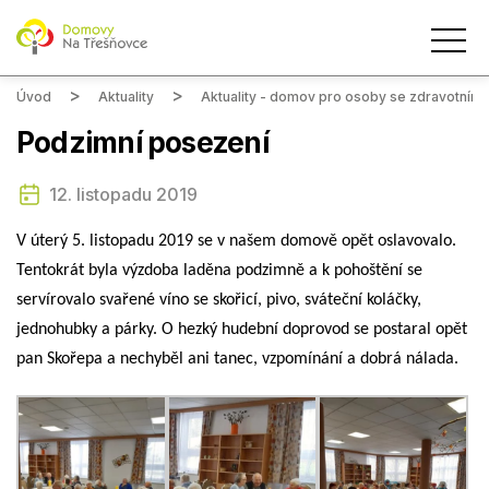
Úvod
Aktuality
Aktuality - domov pro osoby se zdravotním
Podzimní posezení
12. listopadu 2019
V úterý 5. listopadu 2019 se v našem domově opět oslavovalo.
Tentokrát byla výzdoba laděna podzimně a k pohoštění se
servírovalo svařené víno se skořicí, pivo, sváteční koláčky,
jednohubky a párky. O hezký hudební doprovod se postaral opět
pan Skořepa a nechyběl ani tanec, vzpomínání a dobrá nálada.