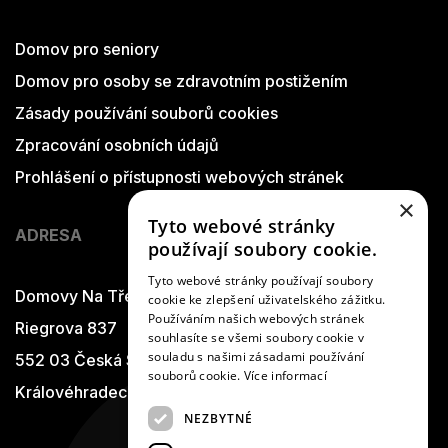
Domov pro seniory
Domov pro osoby se zdravotním postižením
Zásady používání souborů cookies
Zpracování osobních údajů
Prohlášení o přístupnosti webových stránek
×
Tyto webové stránky
ADRESA
používají soubory cookie.
Tyto webové stránky používají soubory
Domovy Na Třešňovce
cookie ke zlepšení uživatelského zážitku.
Používáním našich webových stránek
Riegrova 837
souhlasíte se všemi soubory cookie v
souladu s našimi zásadami používání
552 03 Česká Skalice
souborů cookie.
Více informací
Královéhradecký kraj
NEZBYTNÉ