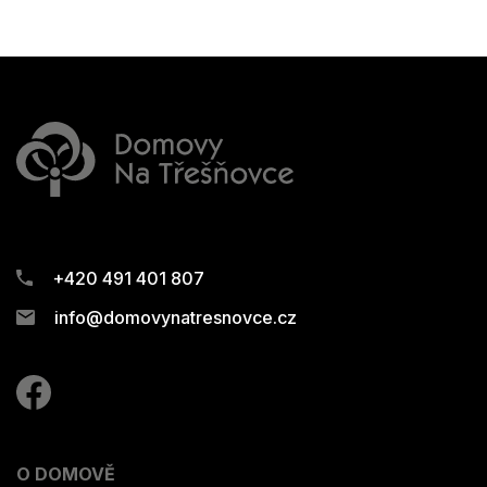
+420 491 401 807
info@domovynatresnovce.cz
O DOMOVĚ