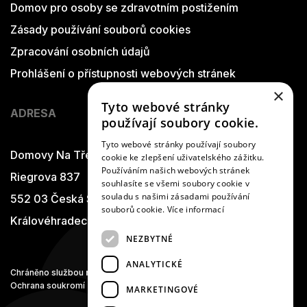
Domov pro osoby se zdravotním postižením
Zásady používání souborů cookies
Zpracování osobních údajů
Prohlášení o přístupnosti webových stránek
×
Tyto webové stránky
ADRESA
používají soubory cookie.
Tyto webové stránky používají soubory
Domovy Na Třešňovce
cookie ke zlepšení uživatelského zážitku.
Používáním našich webových stránek
Riegrova 837
souhlasíte se všemi soubory cookie v
souladu s našimi zásadami používání
552 03 Česká Skalice
souborů cookie.
Více informací
Královéhradecký kraj
NEZBYTNÉ
ANALYTICKÉ
Chráněno službou
reCAPTCHA
Ochrana soukromí
-
Smluvní podmínky
MARKETINGOVÉ