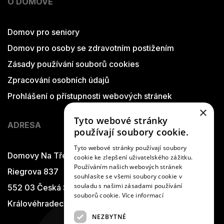
O DOMOVĚ
Domov pro seniory
Domov pro osoby se zdravotním postižením
Zásady používání souborů cookies
Zpracování osobních údajů
Prohlášení o přístupnosti webových stránek
×
Tyto webové stránky
ADRESA
používají soubory cookie.
Tyto webové stránky používají soubory
Domovy Na Třešňovce
cookie ke zlepšení uživatelského zážitku.
Používáním našich webových stránek
Riegrova 837
souhlasíte se všemi soubory cookie v
souladu s našimi zásadami používání
552 03 Česká Skalice
souborů cookie.
Více informací
Královéhradecký kraj
NEZBYTNÉ