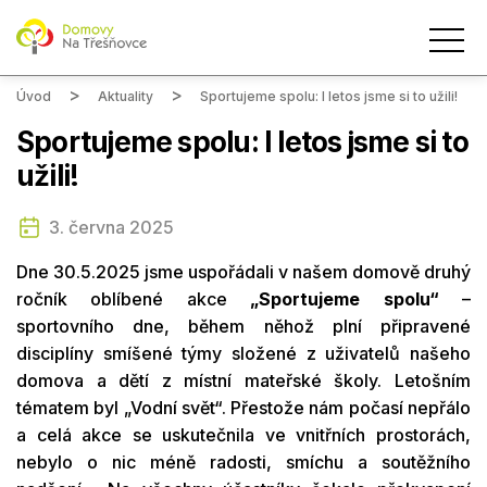
Úvod
Aktuality
Sportujeme spolu: I letos jsme si to užili!
Sportujeme spolu: I letos jsme si to
užili!
3. června 2025
Dne 30.5.2025 jsme uspořádali v našem domově druhý
ročník oblíbené akce
„Sportujeme spolu“
–
sportovního dne, během něhož plní připravené
disciplíny smíšené týmy složené z uživatelů našeho
domova a dětí z místní mateřské školy. Letošním
tématem byl „Vodní svět“. Přestože nám počasí nepřálo
a celá akce se uskutečnila ve vnitřních prostorách,
nebylo o nic méně radosti, smíchu a soutěžního