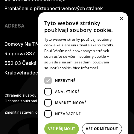
Prohlášení o přístupnosti webových stránek
×
Tyto webové stránky
ADRESA
používají soubory cookie.
Tyto webové stránky používají soubory
Domovy Na Třešňovce
cookie ke zlepšení uživatelského zážitku.
Používáním našich webových stránek
Riegrova 837
souhlasíte se všemi soubory cookie v
souladu s našimi zásadami používání
552 03 Česká Skalice
souborů cookie.
Více informací
Královéhradecký kraj
NEZBYTNÉ
ANALYTICKÉ
Chráněno službou
reCAPTCHA
Ochrana soukromí
-
Smluvní podmínky
MARKETINGOVÉ
Změnit nastavení cookies
NEZAŘAZENÉ
VŠE PŘIJMOUT
VŠE ODMÍTNOUT