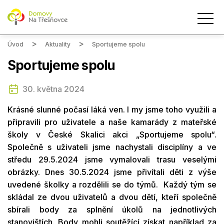
Úvod
Aktuality
Sportujeme spolu
Sportujeme spolu
30. května 2024
Krásné slunné počasí láká ven. I my jsme toho využili a
připravili pro uživatele a naše kamarády z mateřské
školy v České Skalici akci „Sportujeme spolu“.
Společně s uživateli jsme nachystali disciplíny a ve
středu 29.5.2024 jsme vymalovali trasu veselými
obrázky. Dnes 30.5.2024 jsme přivítali děti z výše
uvedené školky a rozdělili se do týmů. Každý tým se
skládal ze dvou uživatelů a dvou dětí, kteří společně
sbírali body za splnění úkolů na jednotlivých
stanovištích. Body mohli soutěžící získat například za