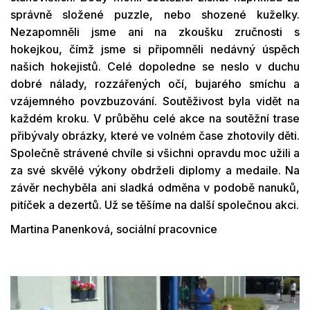
správně složené puzzle, nebo shozené kuželky.
Nezapomněli jsme ani na zkoušku zručnosti s
hokejkou, čímž jsme si připomněli nedávný úspěch
našich hokejistů. Celé dopoledne se neslo v duchu
dobré nálady, rozzářených očí, bujarého smíchu a
vzájemného povzbuzování. Soutěživost byla vidět na
každém kroku. V průběhu celé akce na soutěžní trase
přibývaly obrázky, které ve volném čase zhotovily děti.
Společně strávené chvíle si všichni opravdu moc užili a
za své skvělé výkony obdrželi diplomy a medaile. Na
závěr nechyběla ani sladká odměna v podobě nanuků,
pitíček a dezertů. Už se těšíme na další společnou akci.
Martina Panenková, sociální pracovnice