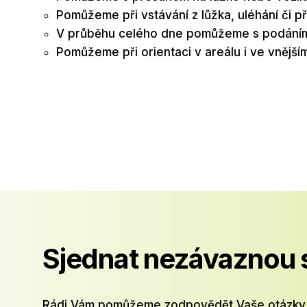
Pomůžeme při vstávání z lůžka, uléhání či p
V průběhu celého dne pomůžeme s podáním jí
Pomůžeme při orientaci v areálu i ve vnějším
Sjednat nezávaznou
Rádi Vám pomůžeme zodpovědět Vaše otázky. Mů