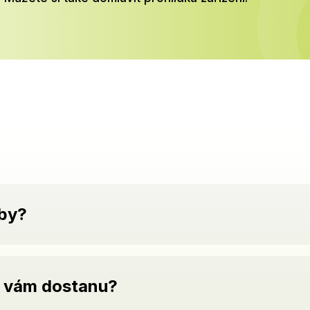
žby?
k vám dostanu?