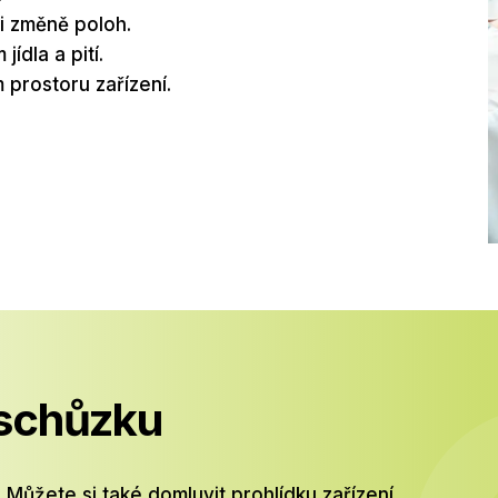
ři změně poloh.
dla a pití.
 prostoru zařízení.
 schůzku
žete si také domluvit prohlídku zařízení.