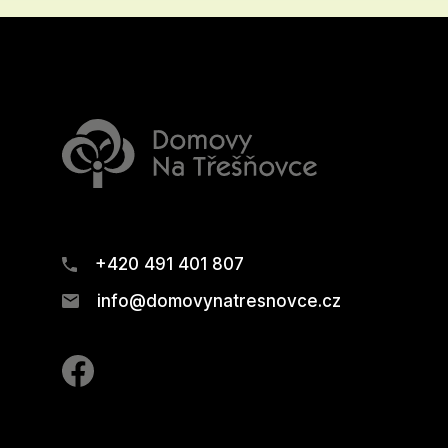
+420 491 401 807
info@domovynatresnovce.cz