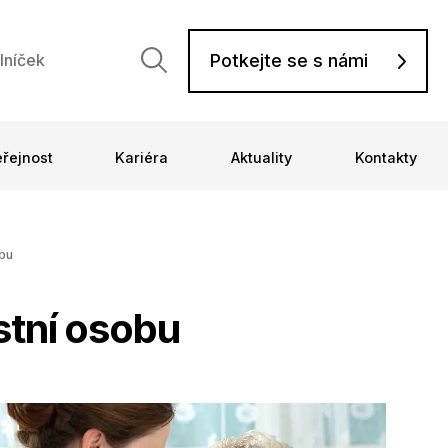
Potkejte se s námi
lníček
eřejnost
Kariéra
Aktuality
Kontakty
obu
stní osobu