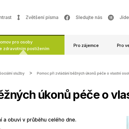
ntrast
Zvětšení písma
Sledujte nás
Jíde
omov pro osoby
Pro zájemce
Pro v
e zdravotním postižením
Sociální služby
Pomoc při zvládání běžných úkonů péče o vlastní os
ěžných úkonů péče o vla
 a obuvi v průběhu celého dne.
.