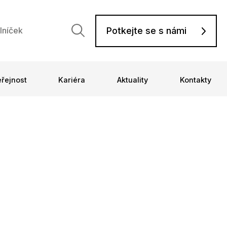
Potkejte se s námi
lníček
eřejnost
Kariéra
Aktuality
Kontakty