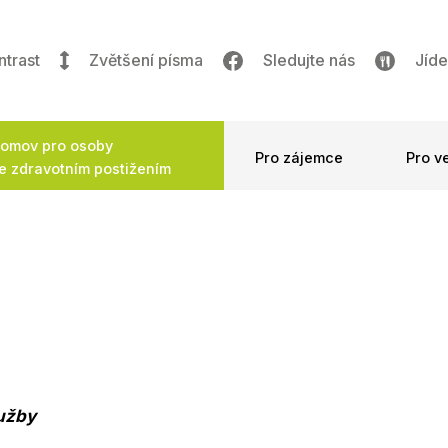
ntrast
Zvětšení písma
Sledujte nás
Jíde
omov pro osoby
Pro zájemce
Pro v
e zdravotním postižením
lužby