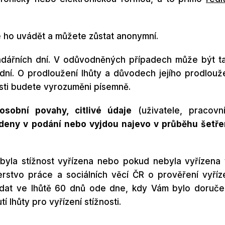
 ho uvádět a můžete zůstat anonymní.
endářních dní. V odůvodněných případech může být t
dní. O prodloužení lhůty a důvodech jejího prodlouž
osti budete vyrozuměni písemně.
osobní povahy, citlivé údaje
(uživatele, pracovn
edeny v podání nebo vyjdou najevo v průběhu šetře
 byla stížnost vyřízena nebo pokud nebyla vyřízena
rstvo práce a sociálních věcí ČR o prověření vyříz
ožádat ve lhůtě 60 dnů ode dne, kdy Vám bylo doruč
í lhůty pro vyřízení stížnosti.