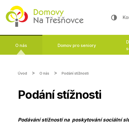
Ko
D
O nás
Domov pro seniory
s
Úvod
O nás
Podání stížnosti
Podání stížnosti
Podávání stížností na poskytování sociální s