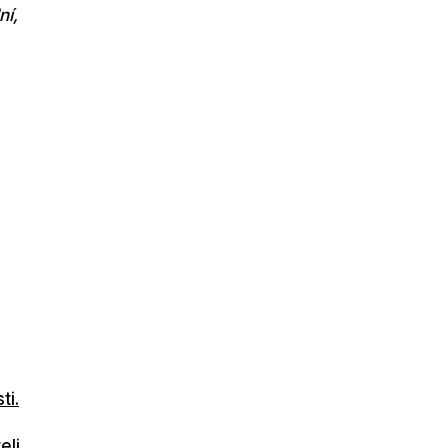
ní,
ti.
eli