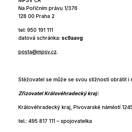
MPSV ČR
Na Poříčním právu 1/376
128 00 Praha 2
tel: 950 191 111
datová schránka:
sc9aavg
posta@mpsv.cz
.
Stěžovatel se může se svou stížností obrátit i n
Zřizovatel Královéhradecký kraj:
Královéhradecký kraj, Pivovarské náměstí 12
tel.: 495 817 111 – spojovatelka