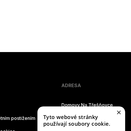
ADRESA
Domovy Na Třešňovce
×
Tyto webové stránky
tním postižením
Riegrova 837
používají soubory cookie.