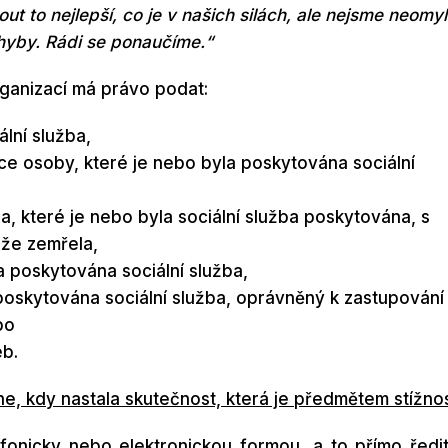
 to nejlepší, co je v našich silách, ale nejsme neomyl
hyby. Rádi se ponaučíme.“
organizací má právo podat:
lní služba,
e osoby, které je nebo byla poskytována sociální
a, které je nebo byla sociální služba poskytována, s
 že zemřela,
 poskytována sociální služba,
poskytována sociální služba, oprávněný k zastupování
bo
eb.
e, kdy nastala skutečnost, která je předmětem stížnos
lefonicky nebo elektronickou formou, a to přímo
ředit