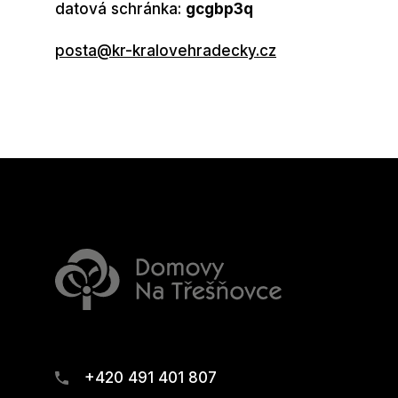
datová schránka:
gcgbp3q
posta@kr-kralovehradecky.cz
+420 491 401 807