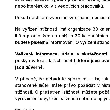
nebo kterémukoliv z vedoucích pracovníků.
Pokud nechcete zveřejnit své jméno, nemusíte
Na vyřízení stížnosti má organizace 30 kal
lhůta prodloužena o dalších 30 kalendářních 
budete písemně informováni. O vyřízení stížn
Veškeré informace, údaje a skutečnosti 
poskytovatele, dalších osob)
, které jsou uv
jsou důvěrné.
V případě, že nebudete spokojeni s tím, jak
stanovené lhůtě, máte právo požádat Ministe
stížnosti. O přešetření stížnosti můžete p
vyrozumění o vyřízení stížnosti nebo od uplynut