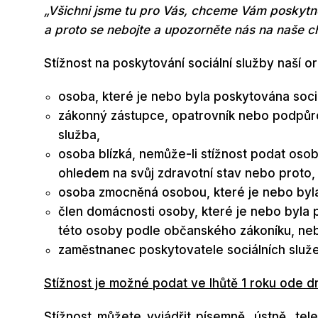
„Všichni jsme tu pro Vás, chceme Vám poskytnout
a proto se nebojte a upozorněte nás na naše c
Stížnost na poskytování sociální služby naší 
osoba, které je nebo byla poskytována sociá
zákonný zástupce, opatrovník nebo podpůrc
služba,
osoba blízká, nemůže-li stížnost podat osob
ohledem na svůj zdravotní stav nebo proto,
osoba zmocněná osobou, které je nebo byla
člen domácnosti osoby, které je nebo byla 
této osoby podle občanského zákoníku, ne
zaměstnanec poskytovatele sociálních služ
Stížnost je možné podat ve lhůtě 1 roku ode dn
Stížnost můžete vyjádřit písemně, ústně, te