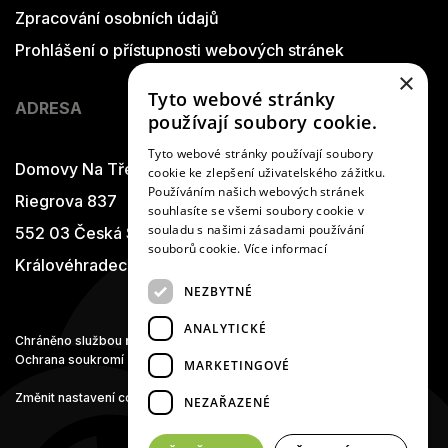
Zpracování osobních údajů
Prohlášení o přístupnosti webových stránek
×
Tyto webové stránky
ADRESA
používají soubory cookie.
Tyto webové stránky používají soubory
Domovy Na Třešňovce
cookie ke zlepšení uživatelského zážitku.
Používáním našich webových stránek
Riegrova 837
souhlasíte se všemi soubory cookie v
souladu s našimi zásadami používání
552 03 Česká Skalice
souborů cookie.
Více informací
Královéhradecký kraj
NEZBYTNÉ
ANALYTICKÉ
Chráněno službou
reCAPTCHA
Ochrana soukromí
-
Smluvní podmínky
MARKETINGOVÉ
Změnit nastavení cookies
NEZAŘAZENÉ